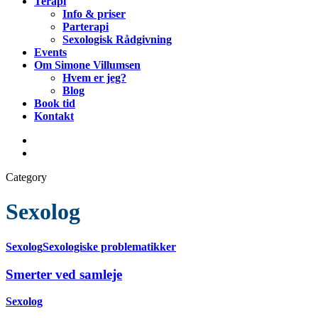
Terapi
Info & priser
Parterapi
Sexologisk Rådgivning
Events
Om Simone Villumsen
Hvem er jeg?
Blog
Book tid
Kontakt
Category
Sexolog
Sexolog
Sexologiske problematikker
Smerter ved samleje
Sexolog