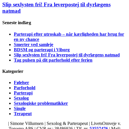
Slip sexlysten fri! Fra leverpostej til dyrlægens
natmad
Seneste indlæg
Parterapi efter utroskab – når kærligheden har brug for
en ny chance
Smerter ved samleje
BDSM og parterapi i Viborg
Slip sexlysten fri! Fra leverpostej til dyrlægens natmad
Tag pulsen på dit parforhold efter ferien
Kategorier
Følelser
Parforhold
Parterapi
Sexolog
Sexologiske problematikker
Single
Terapeut
| Simone Villumsen | Sexolog & Parterapeut | LivetsOmveje v.
Topagro APS | CVR nr.: 38486926 | Tlf. nr.
53557476
| Mail: