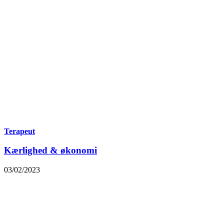
Terapeut
Kærlighed & økonomi
03/02/2023