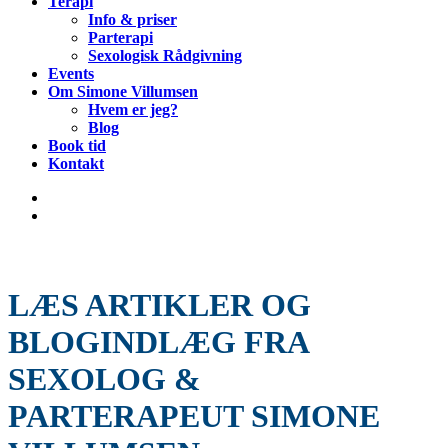
Terapi
Info & priser
Parterapi
Sexologisk Rådgivning
Events
Om Simone Villumsen
Hvem er jeg?
Blog
Book tid
Kontakt
LÆS ARTIKLER OG
BLOGINDLÆG FRA
SEXOLOG &
PARTERAPEUT SIMONE