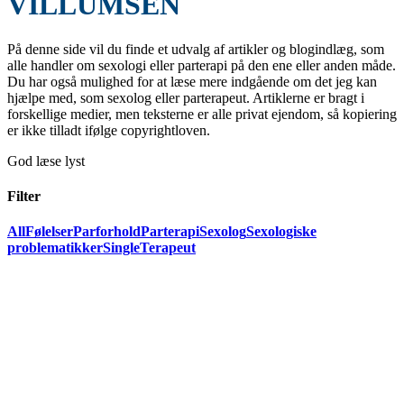
VILLUMSEN
På denne side vil du finde et udvalg af artikler og blogindlæg, som
alle handler om sexologi eller parterapi på den ene eller anden måde.
Du har også mulighed for at læse mere indgående om det jeg kan
hjælpe med, som sexolog eller parterapeut. Artiklerne er bragt i
forskellige medier, men teksterne er alle privat ejendom, så kopiering
er ikke tilladt ifølge copyrightloven.
God læse lyst
Filter
All
Følelser
Parforhold
Parterapi
Sexolog
Sexologiske
problematikker
Single
Terapeut