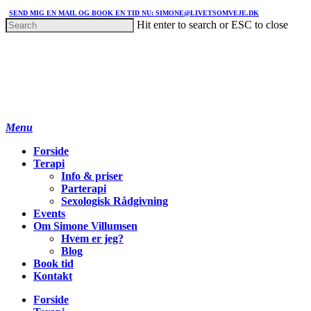
SEND MIG EN MAIL OG BOOK EN TID NU: SIMONE@LIVETSOMVEJE.DK
Hit enter to search or ESC to close
Menu
Forside
Terapi
Info & priser
Parterapi
Sexologisk Rådgivning
Events
Om Simone Villumsen
Hvem er jeg?
Blog
Book tid
Kontakt
Forside