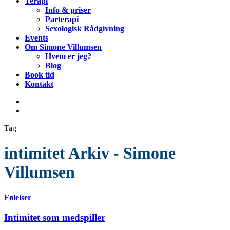
Terapi
Info & priser
Parterapi
Sexologisk Rådgivning
Events
Om Simone Villumsen
Hvem er jeg?
Blog
Book tid
Kontakt
Tag
intimitet Arkiv - Simone
Villumsen
Følelser
Intimitet som medspiller