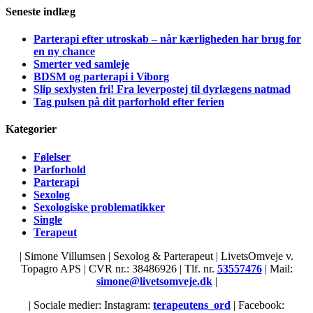
Seneste indlæg
Parterapi efter utroskab – når kærligheden har brug for
en ny chance
Smerter ved samleje
BDSM og parterapi i Viborg
Slip sexlysten fri! Fra leverpostej til dyrlægens natmad
Tag pulsen på dit parforhold efter ferien
Kategorier
Følelser
Parforhold
Parterapi
Sexolog
Sexologiske problematikker
Single
Terapeut
| Simone Villumsen | Sexolog & Parterapeut | LivetsOmveje v.
Topagro APS | CVR nr.: 38486926 | Tlf. nr.
53557476
| Mail:
simone@livetsomveje.dk
|
| Sociale medier: Instagram:
terapeutens_ord
| Facebook: