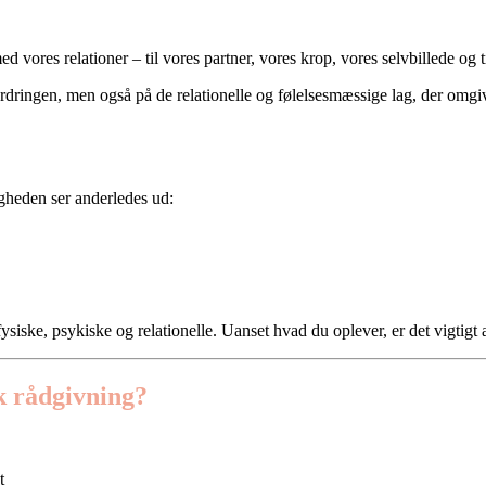
d vores relationer – til vores partner, vores krop, vores selvbillede og t
ordringen, men også på de relationelle og følelsesmæssige lag, der omgi
igheden ser anderledes ud:
siske, psykiske og relationelle. Uanset hvad du oplever, er det vigtigt 
k rådgivning?
t