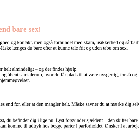
 end bare sex!
sgerrighed og kontakt, men også forbundet med skam, usikkerhed og sår
 Måske længes du bare efter at kunne tale frit og uden tabu om sex.
r helt almindeligt – og der findes hjælp.
og åbent samtalerum, hvor du får plads til at være nysgerrig, forstå og 
 hjemmeøvelser.
edes end før, eller at den mangler helt. Måske savner du at mærke dig selv,
st, du befinder dig i lige nu. Lyst forsvinder sjældent – den skifter bar
kan komme til udtryk hos begge parter i parforholdet. Ønsker I at arbe