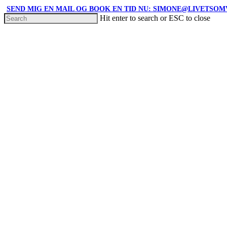
SEND MIG EN MAIL OG BOOK EN TID NU: SIMONE@LIVETSOM
Hit enter to search or ESC to close