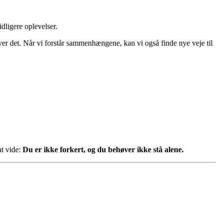
idligere oplevelser.
ver det. Når vi forstår sammenhængene, kan vi også finde nye veje til
at vide:
Du er ikke forkert, og du behøver ikke stå alene.