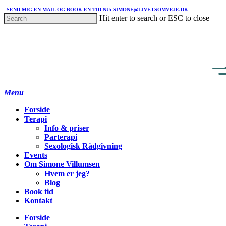
SEND MIG EN MAIL OG BOOK EN TID NU: SIMONE@LIVETSOMVEJE.DK
Hit enter to search or ESC to close
Menu
Forside
Terapi
Info & priser
Parterapi
Sexologisk Rådgivning
Events
Om Simone Villumsen
Hvem er jeg?
Blog
Book tid
Kontakt
Forside