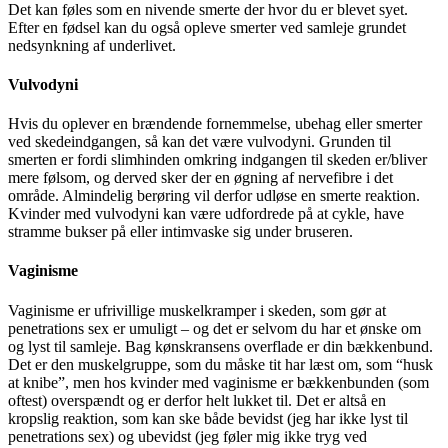
Det kan føles som en nivende smerte der hvor du er blevet syet.
Efter en fødsel kan du også opleve smerter ved samleje grundet
nedsynkning af underlivet.
Vulvodyni
Hvis du oplever en brændende fornemmelse, ubehag eller smerter
ved skedeindgangen, så kan det være vulvodyni. Grunden til
smerten er fordi slimhinden omkring indgangen til skeden er/bliver
mere følsom, og derved sker der en øgning af nervefibre i det
område. Almindelig berøring vil derfor udløse en smerte reaktion.
Kvinder med vulvodyni kan være udfordrede på at cykle, have
stramme bukser på eller intimvaske sig under bruseren.
Vaginisme
Vaginisme er ufrivillige muskelkramper i skeden, som gør at
penetrations sex er umuligt – og det er selvom du har et ønske om
og lyst til samleje. Bag kønskransens overflade er din bækkenbund.
Det er den muskelgruppe, som du måske tit har læst om, som “husk
at knibe”, men hos kvinder med vaginisme er bækkenbunden (som
oftest) overspændt og er derfor helt lukket til. Det er altså en
kropslig reaktion, som kan ske både bevidst (jeg har ikke lyst til
penetrations sex) og ubevidst (jeg føler mig ikke tryg ved