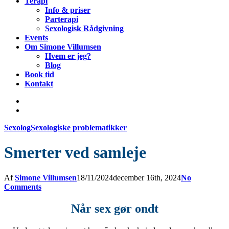
Terapi
Info & priser
Parterapi
Sexologisk Rådgivning
Events
Om Simone Villumsen
Hvem er jeg?
Blog
Book tid
Kontakt
Sexolog
Sexologiske problematikker
Smerter ved samleje
Af
Simone Villumsen
18/11/2024
december 16th, 2024
No
Comments
Når sex gør ondt