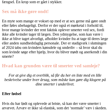
fængsel. En krop som er gået i stykker.
Sex må ikke gøre ondt!
En myte som mange er vokset op med er at sex gerne må gøre ondt
eller føles ubehageligt. Derfor er der også et mørketal i forhold til,
hvor mange kvinder der rent faktisk oplever smerter ved sex, fordi
ikke alle kvinder tager til lægen. Den ydmygelse, som kan være i
ikke at blive taget alvorligt, afholder kvinder fra at tage til deres læge
eller anden sundhedsfaglig personale. Der er stadigvæk i slutningen
af 2024 tabu om kvinders kønsdele og underliv – så hvor skal du
som kvinde søge efter hjælp, hvor du bliver mødt og anerkendt i din
smerte?
Hvad kan grunden være til smerter ved samleje?
For at give dig et overblik, så får du her en liste med en lille
beskrivelse under hver årsag, som måske kan gøre dig klogere på
dine smerter i underlivet.
Efter fødsel
Hvis du har født og oplevede at briste, så kan der være smerter i
arvævet. Arvæv er ikke så elastisk, som det ‘normale’ væv i skeden.