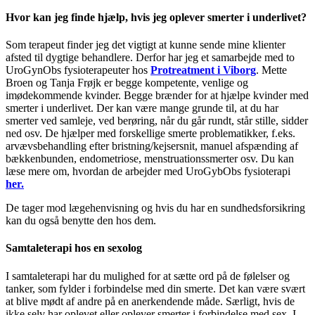
Hvor kan jeg finde hjælp, hvis jeg oplever smerter i underlivet?
Som terapeut finder jeg det vigtigt at kunne sende mine klienter
afsted til dygtige behandlere. Derfor har jeg et samarbejde med to
UroGynObs fysioterapeuter hos
Protreatment i Viborg
. Mette
Broen og Tanja Frøjk er begge kompetente, venlige og
imødekommende kvinder. Begge brænder for at hjælpe kvinder med
smerter i underlivet. Der kan være mange grunde til, at du har
smerter ved samleje, ved berøring, når du går rundt, står stille, sidder
ned osv. De hjælper med forskellige smerte problematikker, f.eks.
arvævsbehandling efter bristning/kejsersnit, manuel afspænding af
bækkenbunden, endometriose, menstruationssmerter osv. Du kan
læse mere om, hvordan de arbejder med UroGybObs fysioterapi
her.
De tager mod lægehenvisning og hvis du har en sundhedsforsikring
kan du også benytte den hos dem.
Samtaleterapi hos en sexolog
I samtaleterapi har du mulighed for at sætte ord på de følelser og
tanker, som fylder i forbindelse med din smerte. Det kan være svært
at blive mødt af andre på en anerkendende måde. Særligt, hvis de
ikke selv har oplevet eller oplever smerter i forbindelse med sex. I