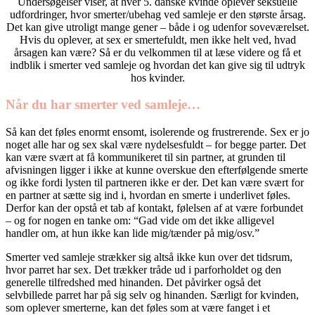
Undersøgelser viser, at hver 5. danske kvinde oplever seksuelle
udfordringer, hvor smerter/ubehag ved samleje er den største årsag.
Det kan give utroligt mange gener – både i og udenfor soveværelset.
Hvis du oplever, at sex er smertefuldt, men ikke helt ved, hvad
årsagen kan være? Så er du velkommen til at læse videre og få et
indblik i smerter ved samleje og hvordan det kan give sig til udtryk
hos kvinder.
Når du har smerter ved samleje…
Så kan det føles enormt ensomt, isolerende og frustrerende. Sex er jo
noget alle har og sex skal være nydelsesfuldt – for begge parter. Det
kan være svært at få kommunikeret til sin partner, at grunden til
afvisningen ligger i ikke at kunne overskue den efterfølgende smerte
og ikke fordi lysten til partneren ikke er der. Det kan være svært for
en partner at sætte sig ind i, hvordan en smerte i underlivet føles.
Derfor kan der opstå et tab af kontakt, følelsen af at være forbundet
– og for nogen en tanke om: “Gad vide om det ikke alligevel
handler om, at hun ikke kan lide mig/tænder på mig/osv.”
Smerter ved samleje strækker sig altså ikke kun over det tidsrum,
hvor parret har sex. Det trækker tråde ud i parforholdet og den
generelle tilfredshed med hinanden. Det påvirker også det
selvbillede parret har på sig selv og hinanden. Særligt for kvinden,
som oplever smerterne, kan det føles som at være fanget i et