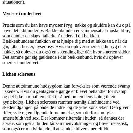
situationen).
Myoser i underlivet
Præcis som du kan have myoser i ryg, nakke og skuldre kan du også
have det i dit underliv. Bækkenbunden er sammensat af muskelfibre,
som danner en slags ‘tallerken’ nederst i dit bækken.
Bækkenbundens funktion er at hjælpe dig med at lukke tæt, når du
går, løber, hoster, nyser osv. Hvis du oplever smerter i din ryg eller
nakke, så oplever du også en spænding lige dér, hvor smerten sidder.
Det samme gør sig gældende i din bækkenbund, hvis du oplever
smerter i underlivet.
Lichen sclerosus
Denne autoimmune hudsygdom kan forveksles som værende svamp
i skeden. Hvis du gentagende gange er blevet behandlet for svamp
og det ikke har haft en effekt, så bed om en henvisning til en
gynækolog. Lichen sclerosus rammer nemlig slimhinderne ved
skedeindgangen på både de indre- og de ydre kønslæber. Den giver
rifter, svie og en kløende fornemmelse, som derfor kan føles
smertefuldt ved sex. Der kommer rifter/sår i huden, så dannes der
arvæv, som gør at huden får sammenvoksninger og bliver uelastisk,
som også er medvirkende til at samleje bliver smertefuldt.