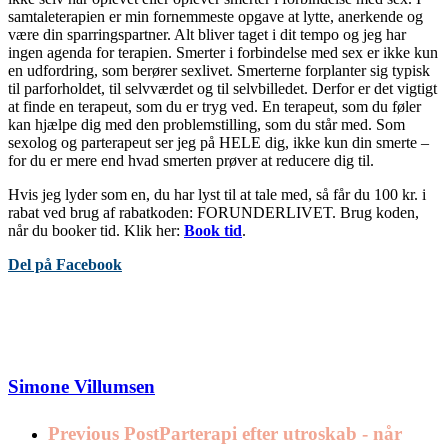
samtaleterapien er min fornemmeste opgave at lytte, anerkende og
være din sparringspartner. Alt bliver taget i dit tempo og jeg har
ingen agenda for terapien. Smerter i forbindelse med sex er ikke kun
en udfordring, som berører sexlivet. Smerterne forplanter sig typisk
til parforholdet, til selvværdet og til selvbilledet. Derfor er det vigtigt
at finde en terapeut, som du er tryg ved. En terapeut, som du føler
kan hjælpe dig med den problemstilling, som du står med. Som
sexolog og parterapeut ser jeg på HELE dig, ikke kun din smerte –
for du er mere end hvad smerten prøver at reducere dig til.
Hvis jeg lyder som en, du har lyst til at tale med, så får du 100 kr. i
rabat ved brug af rabatkoden: FORUNDERLIVET. Brug koden,
når du booker tid. Klik her:
Book tid
.
Del på Facebook
Simone Villumsen
Previous Post
Parterapi efter utroskab - når