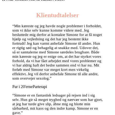
Klientudtalelser
“Min kæreste og jeg havde nogle problemer i forholdet,
som vi ikke selv kunne komme videre med. Jeg
besluttede mig derfor at kontakte Simone for at få noget
hjælp og vejledning og det har jeg bestemt ikke
fortrudt! Jeg kan varmt anbefale Simone til andre. Hun
er rigtig sød og behagelig at snakke med. Udover det,
så er samtalerne med Simone særdeles brugbare. Både
min kæreste og jeg er enige om, at det har styrket vores
forhold, da vi har fået arbejdet med vores problemer og
vi har aldrig haft det bedre sammen end vi har nu. Mit
forløb med Simone var meget kort men virkelig
effektivt. Jeg vil derfor anbefale Simone til alle andre,
som overvejer sexolog.”
Par i 20'erne
Parterapi
“Simone er en fantastisk ledsager på rejsen ind i sig
selv. Hun gir så meget tryghed og nærvær som har gjort,
at jeg har turde give slip, åbne mig og blotte min
sårbarhed, mit kaos og den indre kamp. Simone er en
gave.”