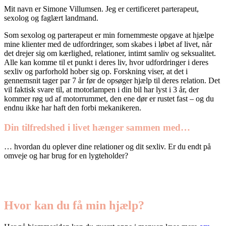
Mit navn er Simone Villumsen. Jeg er certificeret parterapeut,
sexolog og faglært landmand.
Som sexolog og parterapeut er min fornemmeste opgave at hjælpe
mine klienter med de udfordringer, som skabes i løbet af livet, når
det drejer sig om kærlighed, relationer, intimt samliv og seksualitet.
Alle kan komme til et punkt i deres liv, hvor udfordringer i deres
sexliv og parforhold hober sig op. Forskning viser, at det i
gennemsnit tager par 7 år før de opsøger hjælp til deres relation. Det
vil faktisk svare til, at motorlampen i din bil har lyst i 3 år, der
kommer røg ud af motorrummet, den ene dør er rustet fast – og du
endnu ikke har haft den forbi mekanikeren.
Din tilfredshed i livet hænger sammen med…
… hvordan du oplever dine relationer og dit sexliv. Er du endt på
omveje og har brug for en lygteholder?
Hvor kan du få min hjælp?