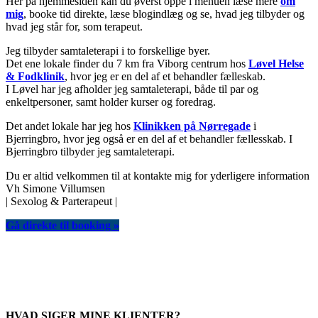
Her på hjemmesiden kan du øverst oppe i menuen læse mere
om
mig
, booke tid direkte, læse blogindlæg og se, hvad jeg tilbyder og
hvad jeg står for, som terapeut.
Jeg tilbyder samtaleterapi i to forskellige byer.
Det ene lokale finder du 7 km fra Viborg centrum hos
Løvel Helse
& Fodklinik
, hvor jeg er en del af et behandler fælleskab.
I Løvel har jeg afholder jeg samtaleterapi, både til par og
enkeltpersoner, samt holder kurser og foredrag.
Det andet lokale har jeg hos
Klinikken på Nørregade
i
Bjerringbro, hvor jeg også er en del af et behandler fællesskab. I
Bjerringbro tilbyder jeg samtaleterapi.
Du er altid velkommen til at kontakte mig for yderligere information
Vh Simone Villumsen
| Sexolog & Parterapeut |
Gå direkte til booking »
HVAD SIGER MINE KLIENTER?