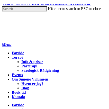
SEND MIG EN MAIL OG BOOK EN TID NU: SIMONE@LIVETSOMVEJE.DK
Hit enter to search or ESC to close
Menu
Forside
Terapi
Info & priser
Parterapi
Sexologisk Rådgivning
Events
Om Simone Villumsen
Hvem er jeg?
Blog
Book tid
Kontakt
Forside