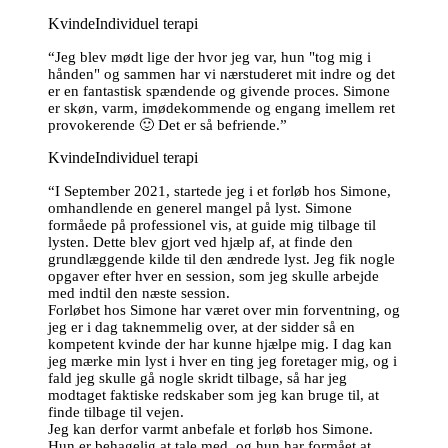
Kvinde
Individuel terapi
“Jeg blev mødt lige der hvor jeg var, hun "tog mig i
hånden" og sammen har vi nærstuderet mit indre og det
er en fantastisk spændende og givende proces. Simone
er skøn, varm, imødekommende og engang imellem ret
provokerende 🙂 Det er så befriende.”
Kvinde
Individuel terapi
“I September 2021, startede jeg i et forløb hos Simone,
omhandlende en generel mangel på lyst. Simone
formåede på professionel vis, at guide mig tilbage til
lysten. Dette blev gjort ved hjælp af, at finde den
grundlæggende kilde til den ændrede lyst. Jeg fik nogle
opgaver efter hver en session, som jeg skulle arbejde
med indtil den næste session.
Forløbet hos Simone har været over min forventning, og
jeg er i dag taknemmelig over, at der sidder så en
kompetent kvinde der har kunne hjælpe mig. I dag kan
jeg mærke min lyst i hver en ting jeg foretager mig, og i
fald jeg skulle gå nogle skridt tilbage, så har jeg
modtaget faktiske redskaber som jeg kan bruge til, at
finde tilbage til vejen.
Jeg kan derfor varmt anbefale et forløb hos Simone.
Hun er behagelig at tale med, og hun har formået at