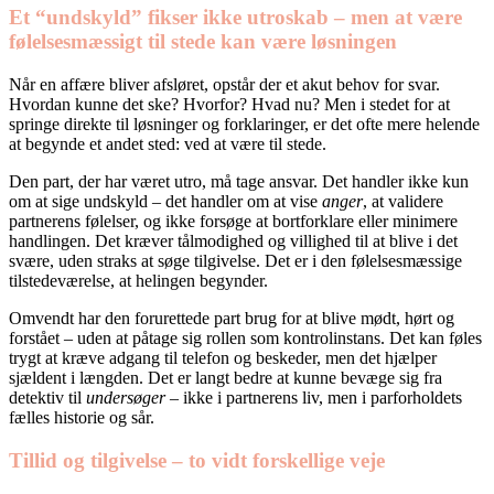
Et “undskyld” fikser ikke utroskab – men at være
følelsesmæssigt til stede kan være løsningen
Når en affære bliver afsløret, opstår der et akut behov for svar.
Hvordan kunne det ske? Hvorfor? Hvad nu? Men i stedet for at
springe direkte til løsninger og forklaringer, er det ofte mere helende
at begynde et andet sted: ved at være til stede.
Den part, der har været utro, må tage ansvar. Det handler ikke kun
om at sige undskyld – det handler om at vise
anger
, at validere
partnerens følelser, og ikke forsøge at bortforklare eller minimere
handlingen. Det kræver tålmodighed og villighed til at blive i det
svære, uden straks at søge tilgivelse. Det er i den følelsesmæssige
tilstedeværelse, at helingen begynder.
Omvendt har den forurettede part brug for at blive mødt, hørt og
forstået – uden at påtage sig rollen som kontrolinstans. Det kan føles
trygt at kræve adgang til telefon og beskeder, men det hjælper
sjældent i længden. Det er langt bedre at kunne bevæge sig fra
detektiv til
undersøger
– ikke i partnerens liv, men i parforholdets
fælles historie og sår.
Tillid og tilgivelse – to vidt forskellige veje