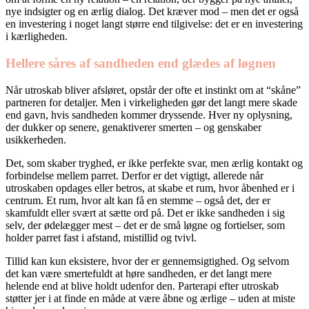
nye indsigter og en ærlig dialog. Det kræver mod – men det er også
en investering i noget langt større end tilgivelse: det er en investering
i kærligheden.
Hellere såres af sandheden end glædes af løgnen
Når utroskab bliver afsløret, opstår der ofte et instinkt om at “skåne”
partneren for detaljer. Men i virkeligheden gør det langt mere skade
end gavn, hvis sandheden kommer dryssende. Hver ny oplysning,
der dukker op senere, genaktiverer smerten – og genskaber
usikkerheden.
Det, som skaber tryghed, er ikke perfekte svar, men ærlig kontakt og
forbindelse mellem parret. Derfor er det vigtigt, allerede når
utroskaben opdages eller betros, at skabe et rum, hvor åbenhed er i
centrum. Et rum, hvor alt kan få en stemme – også det, der er
skamfuldt eller svært at sætte ord på. Det er ikke sandheden i sig
selv, der ødelægger mest – det er de små løgne og fortielser, som
holder parret fast i afstand, mistillid og tvivl.
Tillid kan kun eksistere, hvor der er gennemsigtighed. Og selvom
det kan være smertefuldt at høre sandheden, er det langt mere
helende end at blive holdt udenfor den. Parterapi efter utroskab
støtter jer i at finde en måde at være åbne og ærlige – uden at miste