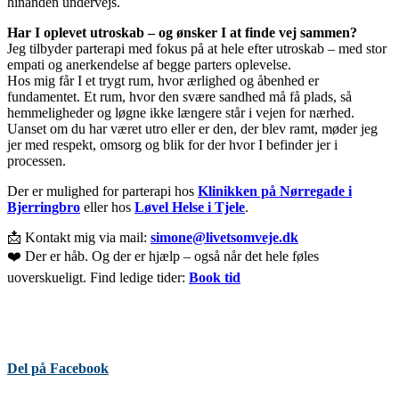
hinanden undervejs.
Har I oplevet utroskab – og ønsker I at finde vej sammen?
Jeg tilbyder parterapi med fokus på at hele efter utroskab – med stor
empati og anerkendelse af begge parters oplevelse.
Hos mig får I et trygt rum, hvor ærlighed og åbenhed er
fundamentet. Et rum, hvor den svære sandhed må få plads, så
hemmeligheder og løgne ikke længere står i vejen for nærhed.
Uanset om du har været utro eller er den, der blev ramt, møder jeg
jer med respekt, omsorg og blik for der hvor I befinder jer i
processen.
Der er mulighed for parterapi hos
Klinikken på Nørregade i
Bjerringbro
eller hos
Løvel Helse i Tjele
.
📩 Kontakt mig via mail:
simone@livetsomveje.dk
❤️ Der er håb. Og der er hjælp – også når det hele føles
uoverskueligt. Find ledige tider:
Book tid
Del på Facebook