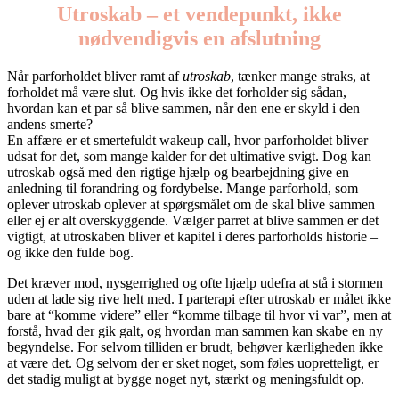
Utroskab – et vendepunkt, ikke
nødvendigvis en afslutning
Når parforholdet bliver ramt af
utroskab
, tænker mange straks, at
forholdet må være slut. Og hvis ikke det forholder sig sådan,
hvordan kan et par så blive sammen, når den ene er skyld i den
andens smerte?
En affære er et smertefuldt wakeup call, hvor parforholdet bliver
udsat for det, som mange kalder for det ultimative svigt. Dog kan
utroskab også med den rigtige hjælp og bearbejdning give en
anledning til forandring og fordybelse. Mange parforhold, som
oplever utroskab oplever at spørgsmålet om de skal blive sammen
eller ej er alt overskyggende. Vælger parret at blive sammen er det
vigtigt, at utroskaben bliver et kapitel i deres parforholds historie –
og ikke den fulde bog.
Det kræver mod, nysgerrighed og ofte hjælp udefra at stå i stormen
uden at lade sig rive helt med. I parterapi efter utroskab er målet ikke
bare at “komme videre” eller “komme tilbage til hvor vi var”, men at
forstå, hvad der gik galt, og hvordan man sammen kan skabe en ny
begyndelse. For selvom tilliden er brudt, behøver kærligheden ikke
at være det. Og selvom der er sket noget, som føles uopretteligt, er
det stadig muligt at bygge noget nyt, stærkt og meningsfuldt op.