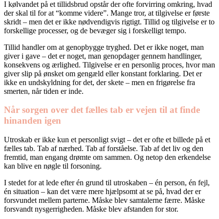
I kølvandet på et tillidsbrud opstår der ofte forvirring omkring, hvad
der skal til for at “komme videre”. Mange tror, at tilgivelse er første
skridt – men det er ikke nødvendigvis rigtigt. Tillid og tilgivelse er to
forskellige processer, og de bevæger sig i forskelligt tempo.
Tillid handler om at genopbygge tryghed. Det er ikke noget, man
giver i gave – det er noget, man genopdager gennem handlinger,
konsekvens og ærlighed. Tilgivelse er en personlig proces, hvor man
giver slip på ønsket om gengæld eller konstant forklaring. Det er
ikke en undskyldning for det, der skete – men en frigørelse fra
smerten, når tiden er inde.
Når sorgen over det fælles tab er vejen til at finde
hinanden igen
Utroskab er ikke kun et personligt svigt – det er ofte et billede på et
fælles tab. Tab af nærhed. Tab af forståelse. Tab af det liv og den
fremtid, man engang drømte om sammen. Og netop den erkendelse
kan blive en nøgle til forsoning.
I stedet for at lede efter én grund til utroskaben – én person, én fejl,
én situation – kan det være mere hjælpsomt at se på, hvad der er
forsvundet mellem parterne. Måske blev samtalerne færre. Måske
forsvandt nysgerrigheden. Måske blev afstanden for stor.