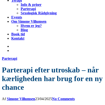
Terapi
Info & priser
Parterapi
Sexologisk Rådgivning
Events
Om Simone Villumsen
Hvem er jeg?
Blog
Book tid
Kontakt
Parterapi
Parterapi efter utroskab – når
kærligheden har brug for en ny
chance
Af
Simone Villumsen
23/04/2025
No Comments