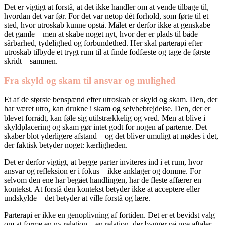
Det er vigtigt at forstå, at det ikke handler om at vende tilbage til,
hvordan det var før. For det var netop dét forhold, som førte til et
sted, hvor utroskab kunne opstå. Målet er derfor ikke at genskabe
det gamle – men at skabe noget nyt, hvor der er plads til både
sårbarhed, tydelighed og forbundethed. Her skal parterapi efter
utroskab tilbyde et trygt rum til at finde fodfæste og tage de første
skridt – sammen.
Fra skyld og skam til ansvar og mulighed
Et af de største benspænd efter utroskab er skyld og skam. Den, der
har været utro, kan drukne i skam og selvbebrejdelse. Den, der er
blevet forrådt, kan føle sig utilstrækkelig og vred. Men at blive i
skyldplacering og skam gør intet godt for nogen af parterne. Det
skaber blot yderligere afstand – og det bliver umuligt at mødes i det,
der faktisk betyder noget: kærligheden.
Det er derfor vigtigt, at begge parter inviteres ind i et rum, hvor
ansvar og refleksion er i fokus – ikke anklager og domme. For
selvom den ene har begået handlingen, har de fleste affærer en
kontekst. At forstå den kontekst betyder ikke at acceptere eller
undskylde – det betyder at ville forstå og lære.
Parterapi er ikke en genoplivning af fortiden. Det er et bevidst valg
om at forme en ny relation – en relation, der bygger på nye aftaler,