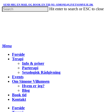
SEND MIG EN MAIL OG BOOK EN TID NU: SIMONE@LIVETSOMVEJE.DK
Hit enter to search or ESC to close
Menu
Forside
Terapi
Info & priser
Parterapi
Sexologisk Rådgivning
Events
Om Simone Villumsen
Hvem er jeg?
Blog
Book tid
Kontakt
Forside